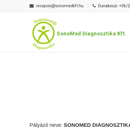
recepcio@sonomedkft.hu
Dunakeszi: +36/
SonoMed Diagnosztika Kft.
Pályázó neve:
SONOMED DIAGNOSZTIKA Egé