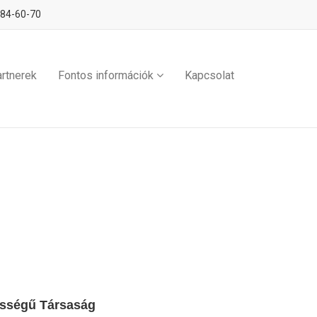
284-60-70
rtnerek
Fontos információk
Kapcsolat
ősségű Társaság