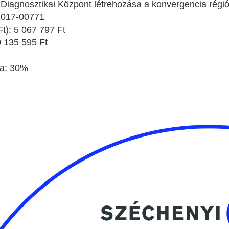
Diagnosztikai Központ létrehozása a konvergencia régi
2017-00771
t): 5 067 797 Ft
0 135 595 Ft
sa: 30%
.