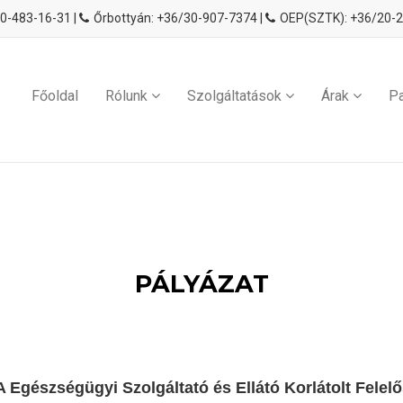
20-483-16-31
|
Őrbottyán: +36/30-907-7374 |
OEP(SZTK): +36/20-
Főoldal
Rólunk
Szolgáltatások
Árak
Pa
PÁLYÁZAT
szségügyi Szolgáltató és Ellátó Korlátolt Felel