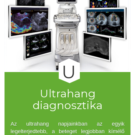
U
Ultrahang
diagnosztika
Az ultrahang napjainkban az egyik
legelterjedtebb, a beteget legjobban kímélő